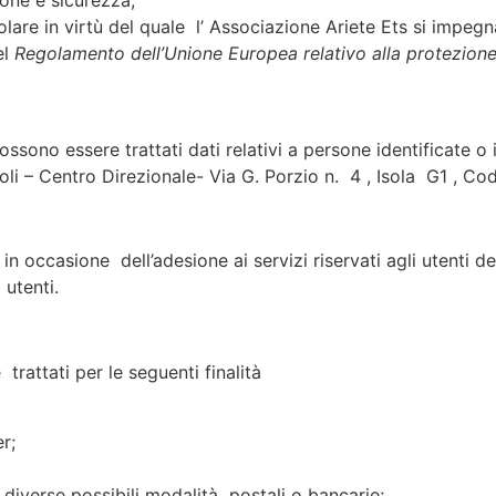
one e sicurezza;
olare in virtù del quale l’ Associazione Ariete Ets si impeg
el
Regolamento dell’Unione Europea relativo alla protezione 
sono essere trattati dati relativi a persone identificate o ide
poli – Centro Direzionale- Via G. Porzio n. 4 , Isola G1 , C
 in occasione dell’adesione ai servizi riservati agli utenti d
 utenti.
trattati per le seguenti finalità
r;
 diverse possibili modalità postali o bancarie;