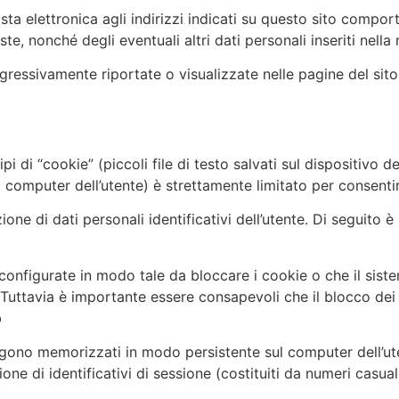
osta elettronica agli indirizzi indicati su questo sito compor
te, nonché degli eventuali altri dati personali inseriti nella 
gressivamente riportate o visualizzate nelle pagine del sito
pi di “cookie” (piccoli file di testo salvati sul dispositivo d
mputer dell’utente) è strettamente limitato per consentire 
one di dati personali identificativi dell’utente. Di seguito è
onfigurate in modo tale da bloccare i cookie o che il siste
 Tuttavia è importante essere consapevoli che il blocco dei
b
ngono memorizzati in modo persistente sul computer dell’ut
one di identificativi di sessione (costituiti da numeri casua