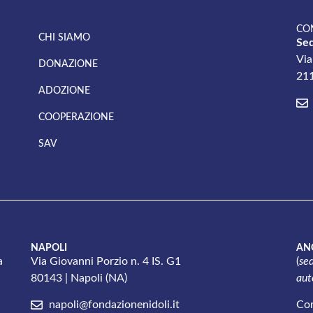
CO
CHI SIAMO
Sed
Via
DONAZIONE
211
ADOZIONE
COOPERAZIONE
SAV
NAPOLI
AN
a
Via Giovanni Porzio n. 4 IS. G1
(
sed
80143 | Napoli (NA)
auto
napoli@fondazionenidoli.it
Cor