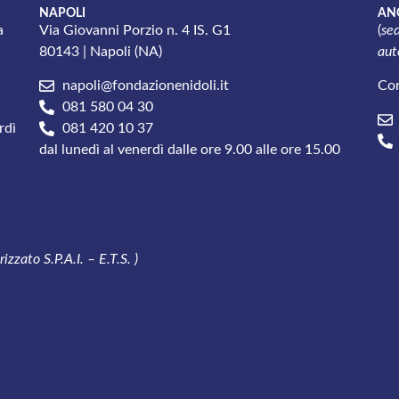
NAPOLI
AN
a
Via Giovanni Porzio n. 4 IS. G1
(
sed
80143 | Napoli (NA)
auto
napoli@fondazionenidoli.it
Cor
081 580 04 30
rdì
081 420 10 37
dal lunedì al venerdì dalle ore 9.00 alle ore 15.00
zzato S.P.A.I. – E.T.S. )