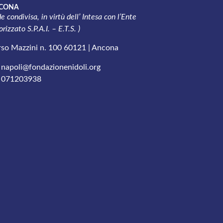
CONA
e condivisa, in virtù dell’ Intesa con l’
Ente
rizzato S.P.A.I. – E.T.S. )
so Mazzini n. 100 60121 | Ancona
napoli@fondazionenidoli.org
071203938