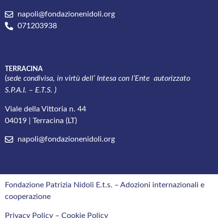
napoli@fondazionenidoli.org
071203938
TERRACINA
(
sede condivisa, in virtù dell’ Intesa con l’
Ente autorizzato
S.P.A.I. – E.T.S. )
Viale della Vittoria n. 44
04019 | Terracina (LT)
napoli@fondazionenidoli.org
Fondazione Patrizia Nidoli E.t.s. – Adozioni internazionali e
cooperazione
Privacy Policy
– Cookie Policy